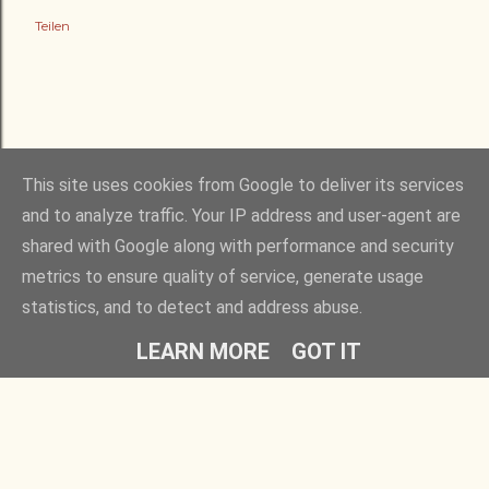
Teilen
This site uses cookies from Google to deliver its services
and to analyze traffic. Your IP address and user-agent are
shared with Google along with performance and security
Powered by Blogger
metrics to ensure quality of service, generate usage
statistics, and to detect and address abuse.
alle Rechte vorbehalten - © 2020 - 2026 Hans Jürgen Groß
LEARN MORE
GOT IT