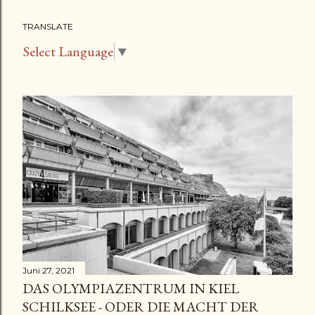
s
TRANSLATE
t
Select Language
▼
s
Juni 27, 2021
DAS OLYMPIAZENTRUM IN KIEL
SCHILKSEE - ODER DIE MACHT DER