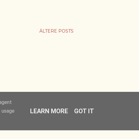
ÄLTERE POSTS
-agent
LEARN MORE
GOT IT
e usage