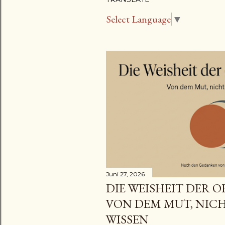
s
Select Language
▼
t
s
Juni 27, 2026
DIE WEISHEIT DER O
VON DEM MUT, NICH
WISSEN