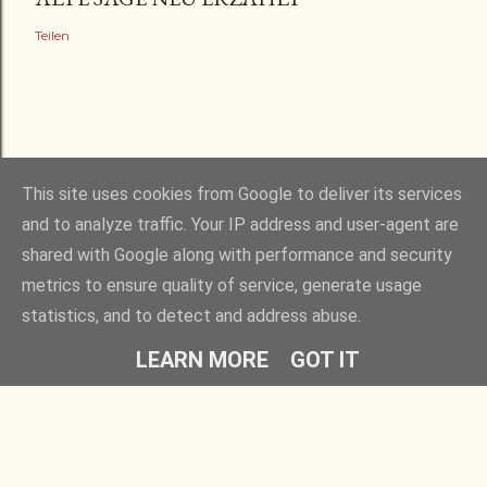
Teilen
This site uses cookies from Google to deliver its services
and to analyze traffic. Your IP address and user-agent are
shared with Google along with performance and security
Powered by Blogger
metrics to ensure quality of service, generate usage
statistics, and to detect and address abuse.
alle Rechte vorbehalten - © 2020 - 2026 Hans Jürgen Groß
LEARN MORE
GOT IT