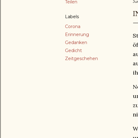
Teilen
Ju
I
Labels
Corona
Erinnerung
S
Gedanken
ö
Gedicht
a
Zeitgeschehen
a
i
N
u
z
n
W
u