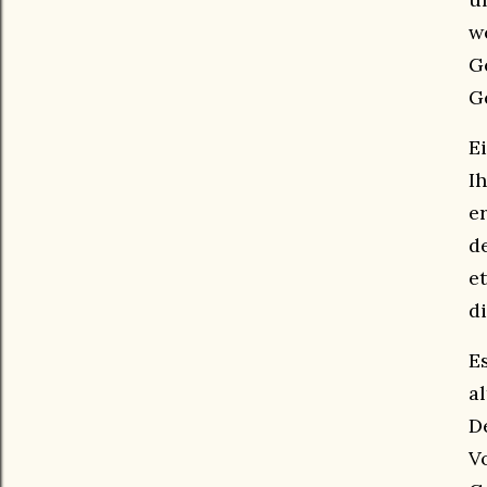
w
G
G
E
I
e
d
e
d
E
a
D
V