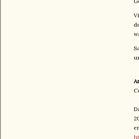
G
V
d
w
S
u
A
C
D
2
e
h