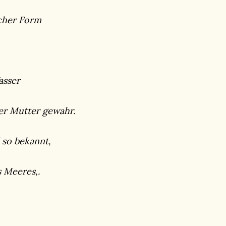
icher Form
asser
der Mutter gewahr.
 so bekannt,
s Meeres,.