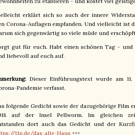
ewohnheiten zu etablieren – und kostet viel geistig
ielleicht erklärt sich so auch der innere Widerst
en Corona-Auflagen empfanden. Und vielleicht ist d
arum sich gegenwärtig so viele müde und erschöpft
orgt gut für euch. Habt einen schönen Tag – und 
nd liebevoll auf euch auf.
nmerkung:
Dieser Einführungstext wurde am 11.
orona-Pandemie verfasst.
as folgende Gedicht sowie der dazugehörige Film en
018 auf der Insel Pellworm. Im gleichen ze
ntstanden dort auch das Gedicht und der Kurzfi
ttps://t1p.de/das-alte-Haus
+++