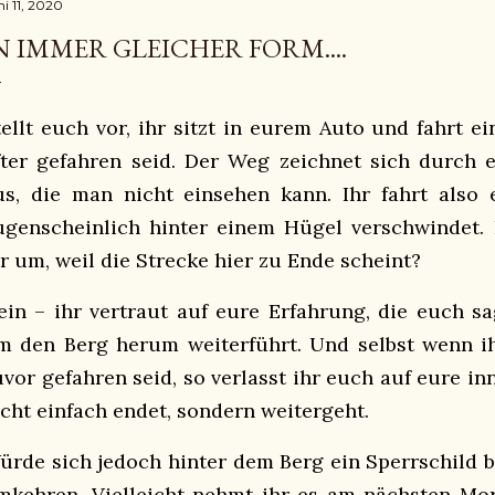
ni 11, 2020
N IMMER GLEICHER FORM....
tellt euch vor, ihr sitzt in eurem Auto und fahrt ei
fter gefahren seid. Der Weg zeichnet sich durch 
us, die man nicht einsehen kann. Ihr fahrt also 
ugenscheinlich hinter einem Hügel verschwindet. 
hr um, weil die Strecke hier zu Ende scheint?
ein – ihr vertraut auf eure Erfahrung, die euch sa
m den Berg herum weiterführt. Und selbst wenn ih
uvor gefahren seid, so verlasst ihr euch auf eure in
icht einfach endet, sondern weitergeht.
ürde sich jedoch hinter dem Berg ein Sperrschild b
mkehren. Vielleicht nehmt ihr es am nächsten Mo