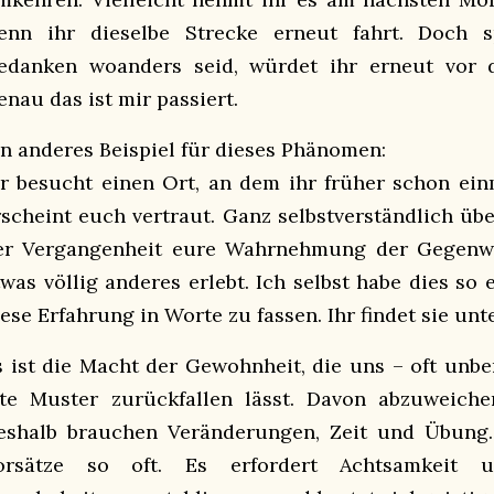
enn ihr dieselbe Strecke erneut fahrt. Doch s
edanken woanders seid, würdet ihr erneut vor d
enau das ist mir passiert.
in anderes Beispiel für dieses Phänomen:
hr besucht einen Ort, an dem ihr früher schon ein
rscheint euch vertraut. Ganz selbstverständlich üb
er Vergangenheit eure Wahrnehmung der Gegenwa
twas völlig anderes erlebt. Ich selbst habe dies s
iese Erfahrung in Worte zu fassen. Ihr findet sie un
s ist die Macht der Gewohnheit, die uns – oft unb
lte Muster zurückfallen lässt. Davon abzuweichen
eshalb brauchen Veränderungen, Zeit und Übung.
orsätze so oft. Es erfordert Achtsamkeit u