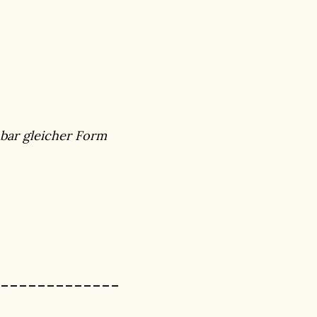
n
inbar gleicher Form
-------------