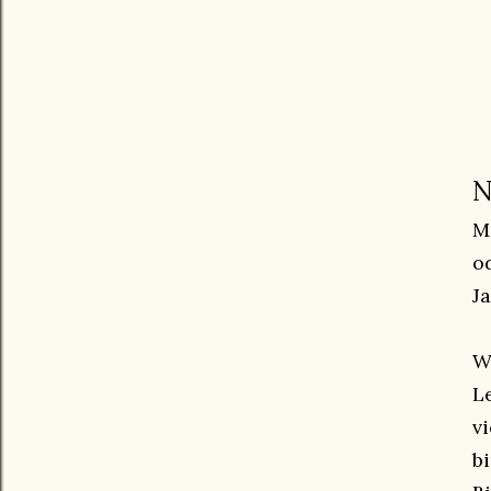
N
M
o
Ja
W
L
v
b