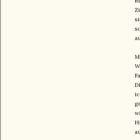
B
Z
s
s
a
M
W
F
D
i
g
w
H
a