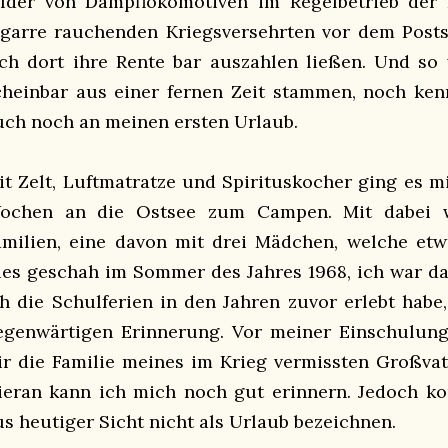
ilder von Dampflokomotiven im Regelbetrieb der 
igarre rauchenden Kriegsversehrten vor dem Postsc
ich dort ihre Rente bar auszahlen ließen. Und so 
cheinbar aus einer fernen Zeit stammen, noch ken
uch noch an meinen ersten Urlaub.
it Zelt, Luftmatratze und Spirituskocher ging es m
ochen an die Ostsee zum Campen. Mit dabei w
amilien, eine davon mit drei Mädchen, welche etw
ies geschah im Sommer des Jahres 1968, ich war da
ch die Schulferien in den Jahren zuvor erlebt habe
egenwärtigen Erinnerung. Vor meiner Einschulung,
ir die Familie meines im Krieg vermissten Großvat
ieran kann ich mich noch gut erinnern. Jedoch k
us heutiger Sicht nicht als Urlaub bezeichnen.