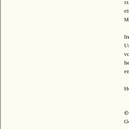
z
e
M
I
U
v
h
e
He
©
G