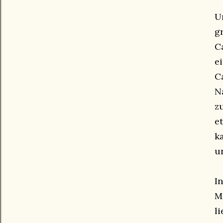
U
g
C
e
C
N
z
e
k
u
I
M
l