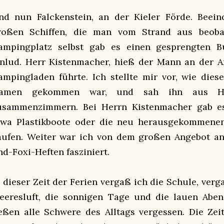
nd nun Falckenstein, an der Kieler Förde. Beei
roßen Schiffen, die man vom Strand aus beoba
ampingplatz selbst gab es einen gesprengten B
inlud. Herr Kistenmacher, hieß der Mann an der 
ampingladen führte. Ich stellte mir vor, wie die
amen gekommen war, und sah ihn aus Hol
usammenzimmern. Bei Herrn Kistenmacher gab es
twa Plastikboote oder die neu herausgekommenen
aufen. Weiter war ich von dem großen Angebot a
nd-Foxi-Heften fasziniert.
n dieser Zeit der Ferien vergaß ich die Schule, ver
eeresluft, die sonnigen Tage und die lauen Abe
ießen alle Schwere des Alltags vergessen. Die Zei