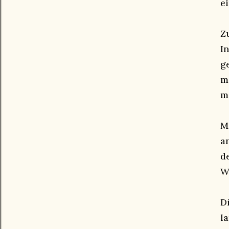
e
Z
I
g
m
m
M
a
d
W
D
l