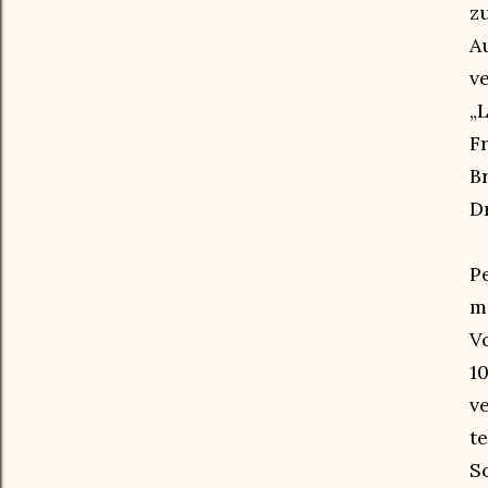
z
A
v
„
F
B
D
P
m
V
1
v
t
S