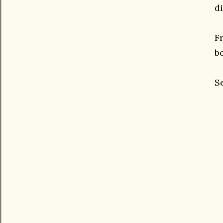
d
F
be
S