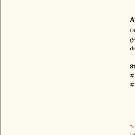
A
D
g
d
S
#
#
Tei
Lab