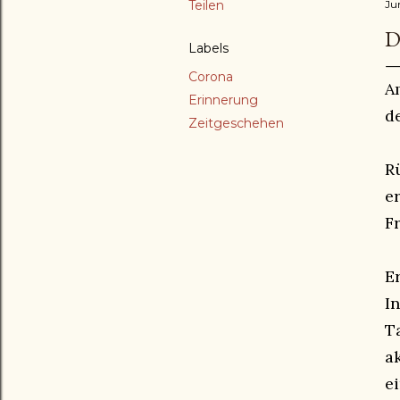
Teilen
Ju
D
Labels
Corona
A
Erinnerung
d
Zeitgeschehen
R
e
F
E
I
T
a
e