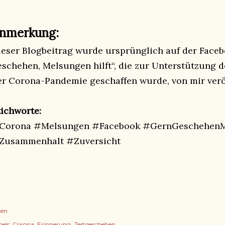
nmerkung:
ieser Blogbeitrag wurde ursprünglich auf der Face
eschehen, Melsungen hilft“, die zur Unterstützung
er Corona-Pandemie geschaffen wurde, von mir veröf
tichworte:
Corona #Melsungen #Facebook #GernGeschehenM
Zusammenhalt #Zuversicht
len
els:
Corona
Erinnerung
Zeitgeschehen