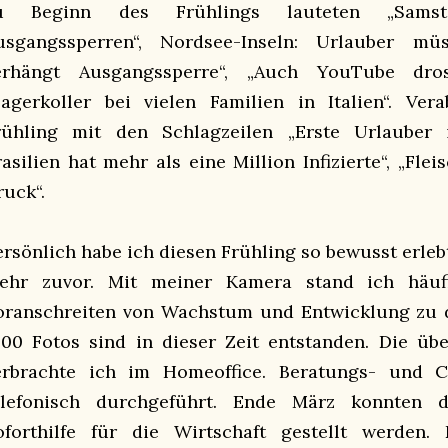
u Beginn des Frühlings lauteten „Samst
usgangssperren“, Nordsee-Inseln: Urlauber müs
erhängt Ausgangssperre“, „Auch YouTube dross
Lagerkoller bei vielen Familien in Italien“. Ver
rühling mit den Schlagzeilen „Erste Urlauber i
rasilien hat mehr als eine Million Infizierte“, „Fle
ruck“.
ersönlich habe ich diesen Frühling so bewusst erleb
ehr zuvor. Mit meiner Kamera stand ich häu
oranschreiten von Wachstum und Entwicklung zu 
000 Fotos sind in dieser Zeit entstanden. Die üb
erbrachte ich im Homeoffice. Beratungs- und 
elefonisch durchgeführt. Ende März konnten d
oforthilfe für die Wirtschaft gestellt werden.