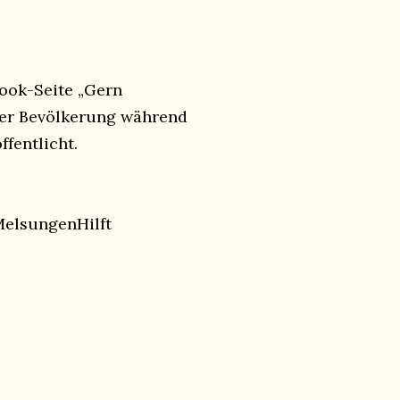
book-Seite „Gern
 der Bevölkerung während
fentlicht.
elsungenHilft