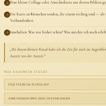
Eine kleine Collage oder Ansichtskarte aus diesen Bildern ge
2
Die Karte an Menschen senden, die einem wichtig sind — als
3
Verbundenheit.
Innehalten: Was war bisher schön? Was möchte ich noch erleb
4
„Mit diesem kleinen Ritual halte ich die Zeit für mich im Augenbli
Auszeit von der Auszeit."
WAS DAHINTER STECKT
Der Stein im Flusslauf
Ankommen und Abschiednehmen