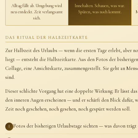
Alltag fällt ab. Umgebung wird
Innehalten. Schauen, was war.
neu entdeckt. Zeit verlangsamt
Spüren, was noch kommt.
M
sich.
DAS RITUAL DER HALBZEITKARTE
Zur Halbzeit des Urlaubs — wenn die ersten Tage erlebt, aber n
liegt — entsteht die Halbzeitkarte. Aus den Fotos der bisherigen
Collage, eine Ansichtskarte, zusammengestellt. Sie geht an Mens
sind.
Dieser schlichte Vorgang hat eine doppelte Wirkung: Er lässt das
den inneren Augen erscheinen — und er schärft den Blick dafür, w
Zeit noch geschehen, noch gesehen, noch gespürt werden soll.
Fotos der bisherigen Urlaubstage sichten — was davon trägt 
1