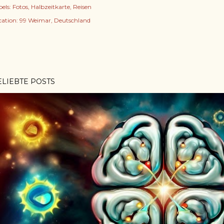
els:
Fotos
Halbzeitkarte
Reisen
cation:
99 Weimar, Deutschland
ELIEBTE POSTS