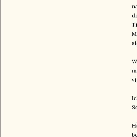
n
d
Ti
M
s
W
m
v
I
S
H
b