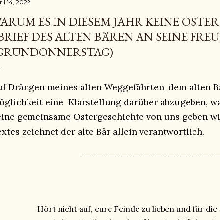
il 14, 2022
ARUM ES IN DIESEM JAHR KEINE OSTE
 BRIEF DES ALTEN BÄREN AN SEINE FRE
GRÜNDONNERSTAG)
uf Drängen meines alten Weggefährten, dem alten Bä
öglichkeit eine Klarstellung darüber abzugeben, w
eine gemeinsame Ostergeschichte von uns geben wir
xtes zeichnet der alte Bär allein verantwortlich.
_______________________
Hört nicht auf, eure Feinde zu lieben und für die