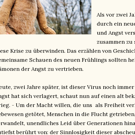
Als vor zwei J
durch ein neue
und Angst vers
zusammen zu 
iese Krise zu überwinden. Das erzählen von Geschi
emeinsame Schauen des neuen Frühlings sollten hel
ämonen der Angst zu vertrieben.
eute, zwei Jahre später, ist dieser Virus noch imme
ngst hat sich verlagert, schaut nun auf einen alt b
rieg. - Um der Macht willen, die uns als Freiheit ve
ebewesen getötet, Menschen in die Flucht getrieben
erwandelt, unendliches Leid über Generationen hina
utiefst berührt von: der Sinnlosigkeit dieser absche