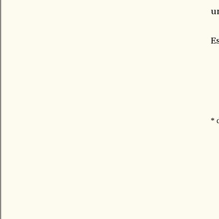
u
E
* 