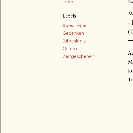
Teilen
Apr
W
Labels
-
#deraltebär
(
Gedanken
Jahreskreis
Ostern
A
Zeitgeschehen
M
k
Te