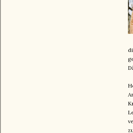
d
g
D
H
A
K
L
v
z