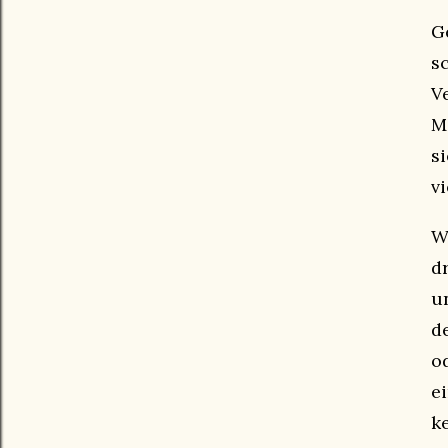
G
s
V
M
s
v
W
d
u
d
o
e
k