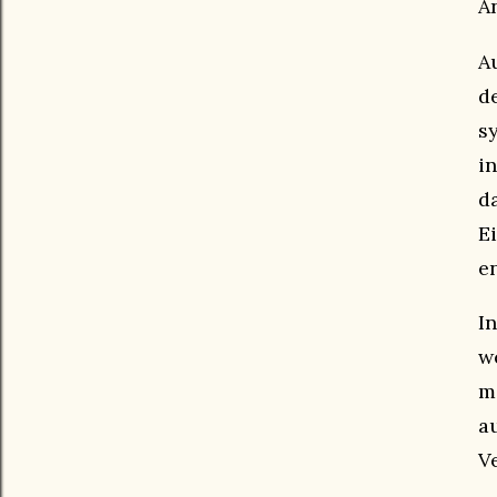
A
A
d
s
i
d
E
e
I
w
m
a
V