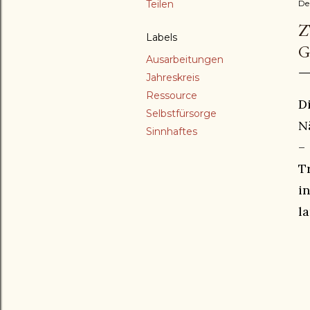
Teilen
De
Z
Labels
G
Ausarbeitungen
Jahreskreis
Ressource
D
Selbstfürsorge
N
Sinnhaftes
–
T
i
l