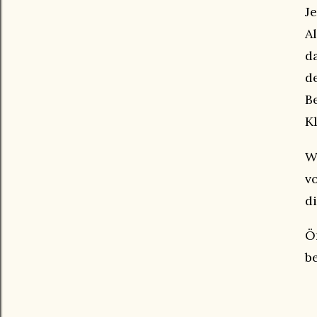
J
A
d
d
B
K
W
v
d
Ö
b