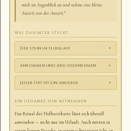
mich im Augenblick an und nehme eine kleine
Auszeit von der Auszeit."
WAS DAHINTER STECKT
Der Stein im Flusslauf
▾
Ankommen und Abschiednehmen
▾
Jeder Ort ist ein anderer
▾
EIN GEDANKE ZUM MITNEHMEN
Das Ritual der Halbzeitkarte lässt sich überall
anwenden — nicht nur im Urlaub. Auch mitten in
einem langen Projekt, in einem schwierigen Jahr, in