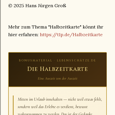
© 2025 Hans Jürgen Groß
Mehr zum Thema "Halbzeitkarte" könnt ihr
hier erfahren:
https://t1p.de/Halbzeitkart
e
BONUSMATERIAL · LEBENSSCHÄTZE.DE
Die Halbzeitkarte
Eine Auszeit von der Auszeit
Mitten im Urlaub innehalten — nicht weil etwas fehlt,
sondern weil das Erlebte es verdient, bewusst
wahrgenommen zu werden. Das ist der Gedanke