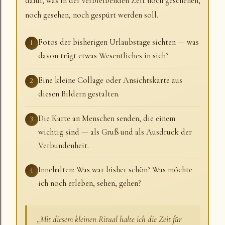
dafür, was in der verbleibenden Zeit noch geschehen,
noch gesehen, noch gespürt werden soll.
Fotos der bisherigen Urlaubstage sichten — was
1
davon trägt etwas Wesentliches in sich?
Eine kleine Collage oder Ansichtskarte aus
2
diesen Bildern gestalten.
Die Karte an Menschen senden, die einem
3
wichtig sind — als Gruß und als Ausdruck der
Verbundenheit.
Innehalten: Was war bisher schön? Was möchte
4
ich noch erleben, sehen, gehen?
„Mit diesem kleinen Ritual halte ich die Zeit für