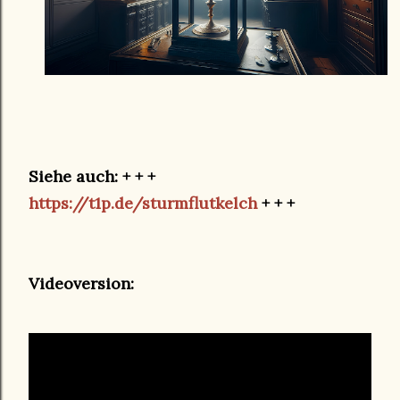
Siehe auch: + + +
https://t1p.de/sturmflutkelch
+ + +
Videoversion: